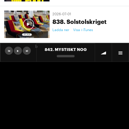
2026-07-01
838. Solstolskriget
Ladda ner
Visa i iTunes
b
842. MYSTISKT NOG
2026-07-01
9. "Ett landslag att älska"
Ladda ner
Visa i iTunes
2026-07-01
9. "Ett landslag att älska"
Ladda ner
Visa i iTunes
2026-06-30