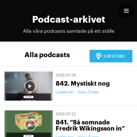
Podcast-arkivet
Alla våra podcasts samlade på ett ställe
Alla podcasts
2026-07-29
842. Mystiskt nog
Ladda ner
Visa i iTunes
2026-07-22
841. “Så somnade
Fredrik Wikingsson in”
Ladda ner
Visa i iTunes