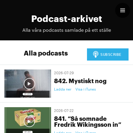
Podcast-arkivet
Alla våra podcasts samlade på ett ställe
Alla podcasts
2026-07-29
842. Mystiskt nog
Ladda ner
Visa i iTunes
2026-07-22
841. “Så somnade
Fredrik Wikingsson in”
Ladda ner
Visa i iTunes