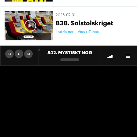
2026-07-01
838. Solstolskriget
Ladda ner
Visa i iTunes
b
842. MYSTISKT NOG
2026-07-01
9. "Ett landslag att älska"
Ladda ner
Visa i iTunes
2026-07-01
9. "Ett landslag att älska"
Ladda ner
Visa i iTunes
2026-06-30