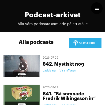
Podcast-arkivet
Alla våra podcasts samlade på ett ställe
Alla podcasts
2026-07-29
842. Mystiskt nog
Ladda ner
Visa i iTunes
2026-07-22
841. “Så somnade
Fredrik Wikingsson in”
Ladda ner
Visa i iTunes