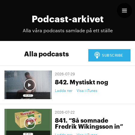
Podcast-arkivet
Alla våra podcasts samlade på ett ställe
Alla podcasts
2026-07-29
842. Mystiskt nog
Ladda ner
Visa i iTunes
2026-07-22
841. “Så somnade
Fredrik Wikingsson in”
Ladda ner
Visa i iTunes