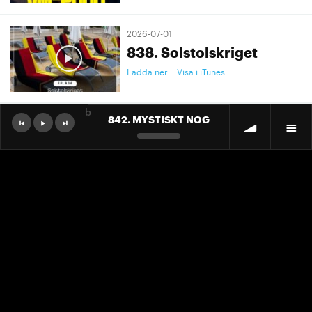
2026-07-01
838. Solstolskriget
Ladda ner
Visa i iTunes
b
842. MYSTISKT NOG
2026-07-01
9. "Ett landslag att älska"
Ladda ner
Visa i iTunes
2026-07-01
9. "Ett landslag att älska"
Ladda ner
Visa i iTunes
2026-06-30