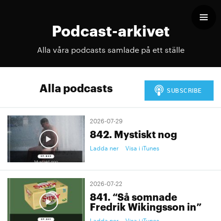
Podcast-arkivet
Alla våra podcasts samlade på ett ställe
Alla podcasts
2026-07-29
842. Mystiskt nog
Ladda ner
Visa i iTunes
2026-07-22
841. “Så somnade
Fredrik Wikingsson in”
Ladda ner
Visa i iTunes