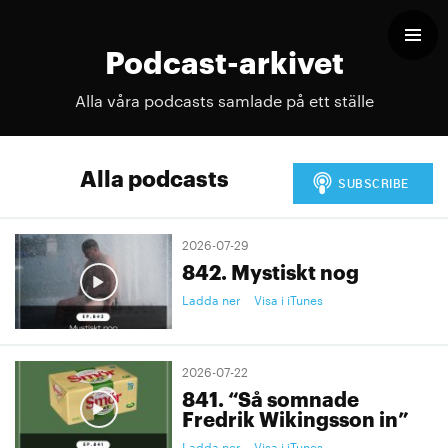
Podcast-arkivet
Alla våra podcasts samlade på ett ställe
Alla podcasts
2026-07-29
842. Mystiskt nog
Ladda ner
Visa i iTunes
2026-07-22
841. “Så somnade
Fredrik Wikingsson in”
Ladda ner
Visa i iTunes