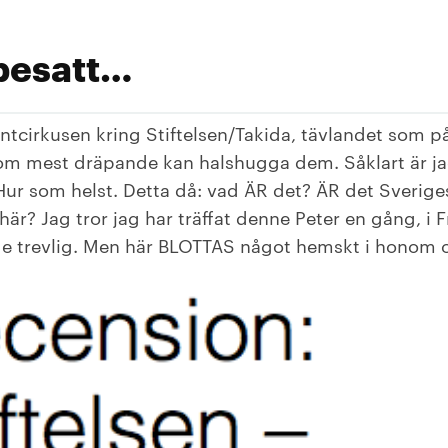
 besatt…
ntcirkusen kring Stiftelsen/Takida, tävlandet som p
m mest dräpande kan halshugga dem. Såklart är jag
Hur som helst. Detta då: vad ÄR det? ÄR det Sverige
 här? Jag tror jag har träffat denne Peter en gång, i
de trevlig. Men här BLOTTAS något hemskt i honom o