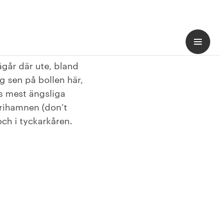
ågår där ute, bland
 sen på bollen här,
s mest ängsliga
 Frihamnen (don’t
ch i tyckarkåren.