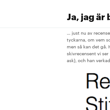
Ja, jag är
… just nu av recense
tyckarna, om vem so
men så kan det gå. 
skivrecensent vi ser
ask), och han verka