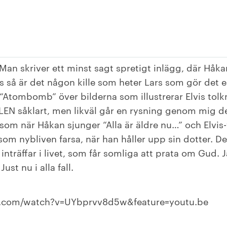
Man skriver ett minst sagt spretigt inlägg, där Håk
s så är det någon kille som heter Lars som gör det en
“Atombomb” över bilderna som illustrerar Elvis tolk
LEN såklart, men likväl går en rysning genom mig d
som när Håkan sjunger “Alla är äldre nu…” och Elvis
 som nybliven farsa, när han håller upp sin dotter. D
de inträffar i livet, som får somliga att prata om Gud. 
ust nu i alla fall.
e.com/watch?v=UYbprvv8d5w&feature=youtu.be