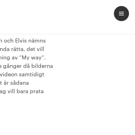
an och Elvis nämns
da rätta, det vill
ning av “My way”.
e gånger då bilderna
-videon samtidigt
et är sådana
Jag vill bara prata