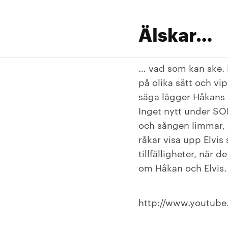
Älskar…
… vad som kan ske. 
på olika sätt och vip
säga lägger Håkans 
Inget nytt under SO
och sången limmar, 
råkar visa upp Elvis
tillfälligheter, när 
om Håkan och Elvis. J
http://www.youtub