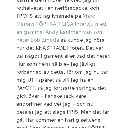
fothelvetet i en nerförsbacke, och
TROTS att jag lyssnade på
Marc
Marons FÖRTRÄFFLIGA intervju med
en gammal Andy Kaufman-vän som
heter Bob Zmuda
så kunde jag höra
hur det KNASTRADE i foten. Det var
väl något ligament eller vad det heter.
Hur som helst så blev jag jävligt
förbannad av detta, för om jag nu tar
mig UT i spåret så vill jag ha en
PAYOFF, så jag fortsatte springa, det
gick över – kanske tack vare
endorfiner vad vet jag – och nu
betalar jag ett slags PRIS. Men det får
gå. Här kommer en härlig sekvens
med Andy Kaufman. Han var FÖRST