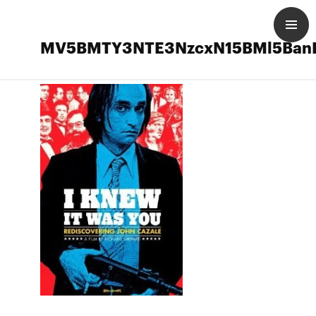
MV5BMTY3NTE3NzcxN15BMl5BanBn