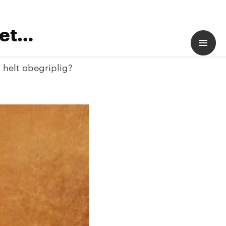
det…
 helt obegriplig?