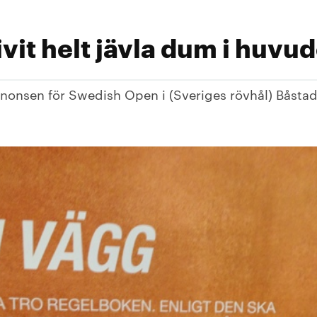
ivit helt jävla dum i huvu
nnonsen för Swedish Open i (Sveriges rövhål) Båstad