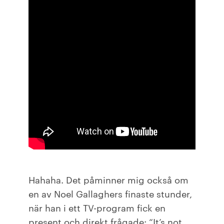
Hahaha. Det påminner mig också om
en av Noel Gallaghers finaste stunder,
när han i ett TV-program fick en
present och direkt frågade: “It’s not