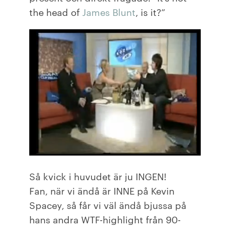
the head of
James Blunt
, is it?”
Så kvick i huvudet är ju INGEN!
Fan, när vi ändå är INNE på Kevin
Spacey, så får vi väl ändå bjussa på
hans andra WTF-highlight från 90-