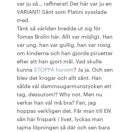
var ju så… raffinerat! Det här var ju en
VARIANT! Sånt som Platini sysslade
med.
Tänk så världen bredde ut sig för
Tomas Brolin här. Allt var möjligt. Han
var ung, han var gullig, han var rosig
om kinderna och han gjorde piruetter
efter att han gjort mål. Vad skulle
kunna
STOPPA honom
? Ja ja. Och sen
blev det krogar och allt sånt. Han
sålde väl dammsugarmunstycken ett
tag, dessutom!? Why not. Men nu
verkar han väl må bra? Fan, jag
hoppas verkligen det. Får man till EN
sån här frispark i livet, lyckas man
tajma löpningen så där och sen bara