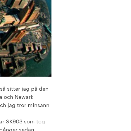
så sitter jag på den
da och Newark
och jag tror minsann
 var SK903 som tog
 gånger sedan