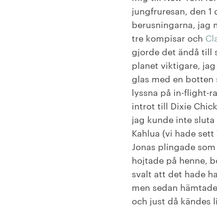
jungfruresan, den 1
berusningarna, jag 
tre kompisar och
Cl
gjorde det ändå till
planet viktigare, ja
glas med en botten s
lyssna på in-flight-
introt till Dixie Chic
jag kunde inte slut
Kahlua (vi hade sett
Jonas plingade som 
hojtade på henne, b
svalt att det hade h
men sedan hämtade 
och just då kändes li