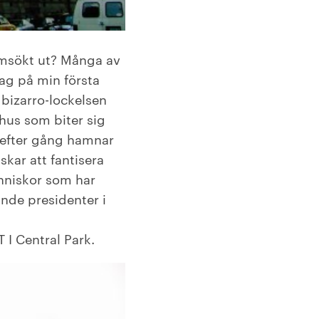
emsökt ut? Många av
jag på min första
 bizarro-lockelsen
khus som biter sig
g efter gång hamnar
lskar att fantisera
nniskor som har
ande presidenter i
 I Central Park.