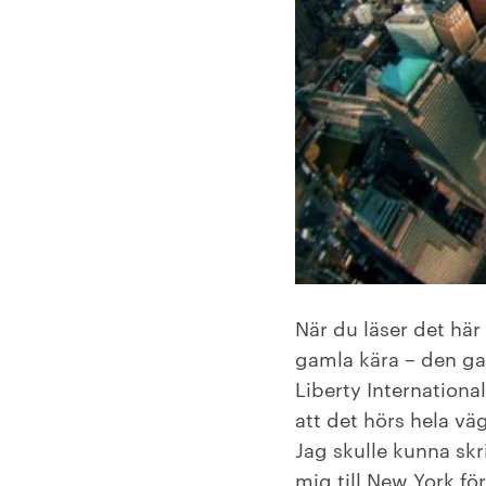
När du läser det här
gamla kära – den g
Liberty Internationa
att det hörs hela väg
Jag skulle kunna sk
mig till New York f