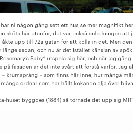
har ni någon gång sett ett hus se mer magnifikt h
on sköts här utanför, det var också anledningen att 
 åkte upp till 72a gatan för att kolla in det. Men den
ör länge sedan, och nu är det istället känslan av spö
u “Rosemary’s Baby” utspela sig här, och när jag gån
e på fasaden är det inte svårt att förstå varför. Jag ä
 – krumsprång – som finns här inne, hur många mä
hur många ordnar som har hällt kokande olja över bliv
ta-huset byggdes (1884) så tornade det upp sig MITT