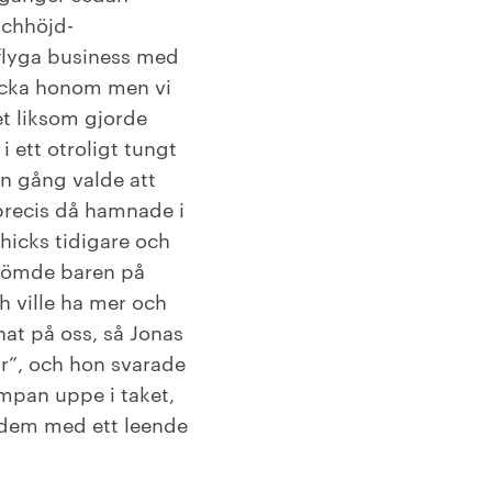
schhöjd-
 flyga business med
väcka honom men vi
et liksom gjorde
 ett otroligt tungt
en gång valde att
 precis då hamnade i
hicks tidigare och
 tömde baren på
h ville ha mer och
at på oss, så Jonas
r”, och hon svarade
ampan uppe i taket,
 dem med ett leende