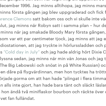
 december 1996. Jag minns alltihopa, jag minns mar
minns första gången jag blev uppgraderad och fick
arence Clemons
satt bakom oss och vi skulle inte 
 slut, jag minns när Robyn satt i samma plan – hur d
g minns när jag smakade Bloody Mary första gången, i
om var ett par centimeter tjock, jag minns att jag 
radiostationen, att jag tryckte in hörlurssladden och
ks
“Cold day in July”
och jag hade aldrig hört Dixie C
a lyssna sedan, jag minns när min vän Jonas och jag
 The Big Lebowski och snöat in på White Russian) oc
en dåre på flygvärdinnan, men hon tycktes ha tröttn
örjade gorma om att han hade “plingat i flera timma
an alls inte gjort, han hade bara tänt och släckt läsl
hon ändå två miniflaskor bourbon och räckte över
vet fan fulländat.