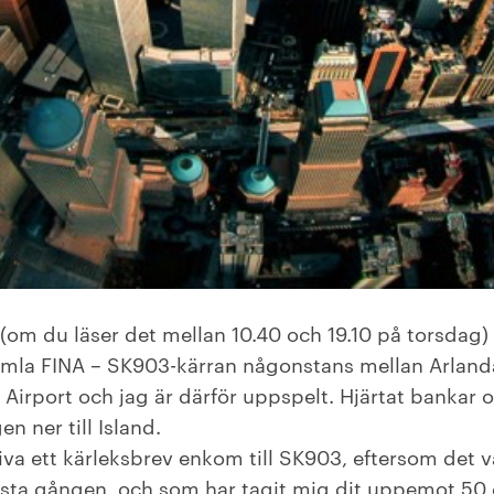
 (om du läser det mellan 10.40 och 19.10 på torsdag) 
amla FINA – SK903-kärran någonstans mellan Arlan
l Airport och jag är därför uppspelt. Hjärtat bankar 
en ner till Island.
riva ett kärleksbrev enkom till SK903, eftersom det
örsta gången, och som har tagit mig dit uppemot 50