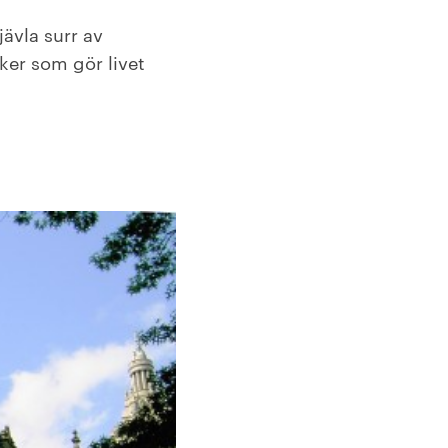
ävla surr av
ker som gör livet