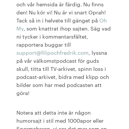
och vår hemsida är färdig. Nu finns
den! Nu kör vi! Nu är vi snart Oprah!
Tack så in i helvete till gänget på
Oh
My
, som knattrat ihop sajten. Säg vad
ni tycker i kommentarsfältet,
rapportera buggar till
support@filipochfredrik.com
, lyssna
på vår välkomstpodcast för guds
skull, titta till TV-arkivet, spinn loss i
podcast-arkivet, bidra med klipp och
bilder som har med podcasten att
göra!
Notera att detta inte är någon
humorsajt i stil med 1000apor eller
Spermaharen, vi ser det mer som en