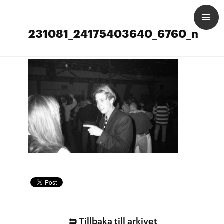
231081_24175403640_6760_n
Tillbaka till arkivet