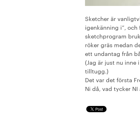
Sketcher är vanligtv
igenkänning i”, och 
sketchprogram bruka
röker gräs medan de 
ett undantag från bå
(Jag är just nu inne
tilltugg.)
Det var det första F
Ni då, vad tycker NI