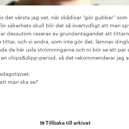
is det värsta jag vet, när skådisar “gör gubbar” som
för säkerhets skull blir det så övertydligt att man s
r dessutom raseras av grundantagandet att tittarn
tittar, och vi andra, som inte gör det, lämnas dingl
da de här usla strömningarna och ni bör se ett par a
 i en chips&dipp-period, så det rekommenderar jag a
redagstipset.
 att man ska se?
Tillbaka till arkivet