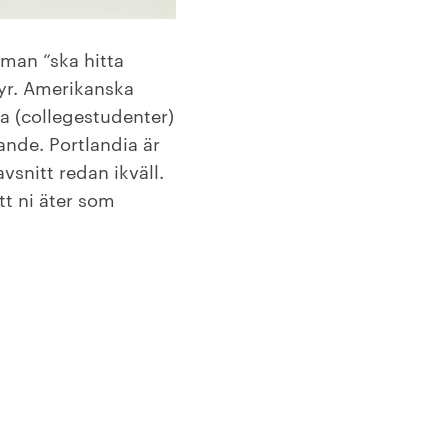
 man “ska hitta
pyr. Amerikanska
a (collegestudenter)
ande. Portlandia är
vsnitt redan ikväll.
tt ni äter som