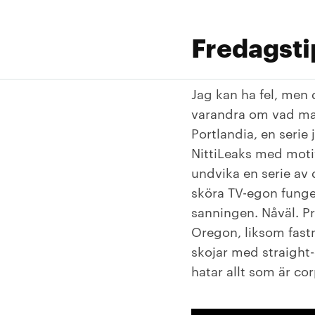
Fredagsti
Jag kan ha fel, men 
varandra om vad man
Portlandia, en seri
NittiLeaks med motiv
undvika en serie av 
sköra TV-egon funge
sanningen. Nåväl. Pr
Oregon, liksom fastn
skojar med straight
hatar allt som är co