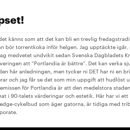
pset!
det känns som att det kan bli en trevlig fredagstradi
 bör torrentkoka inför helgen. Jag upptäckte igår, 
e jag medvetet undvikit sedan Svenska Dagbladets Kr
eringen att “Portlandia är bättre”. Det kan verka sju
den här anledningen, men tycker ni DET har ni en bri
rar och jag får se det som min uppgift att hudlöst 
emissen för Portlandia är att den medelstora staden 
at i 90-talets värderingar och estetik. Här har vi ett
-edge-cykelbud som äger gatorna, är tidiga med trib
rporate.