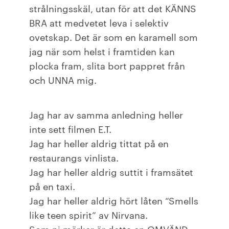
strålningsskäl, utan för att det KÄNNS
BRA att medvetet leva i selektiv
ovetskap. Det är som en karamell som
jag när som helst i framtiden kan
plocka fram, slita bort pappret från
och UNNA mig.
Jag har av samma anledning heller
inte sett filmen E.T.
Jag har heller aldrig tittat på en
restaurangs vinlista.
Jag har heller aldrig suttit i framsätet
på en taxi.
Jag har heller aldrig hört låten “Smells
like teen spirit” av Nirvana.
Som ni märker är detta en OMVÄND